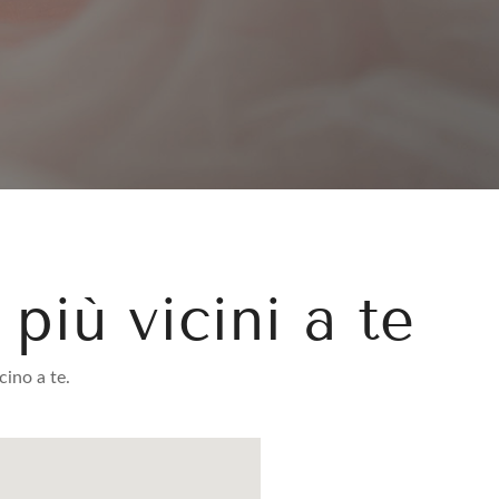
più vicini a te
cino a te.