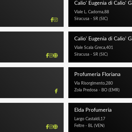
RIS, POLICE, PROFUMO DI FIRENZE 1954, PUPA, QSTUDIO MAKE UP, REGALIEN, REMIN
Calio' Eugenia di Calio'
PENTER, SALUM, SHISEIDO, SODINI, SPEZIERIA DI SAN MARCO, TABAC ORIGINAL, T
 DUBAI, TOMMY HILFIGER, TRUSSARDI, TUTTOTONDO, UNIQUE’ E LUXURY, VAN CLEEF
Viale L. Cadorna,88
Siracusa - SR (SIC)
i Valentina
Calio' Eugenia di Calio'
R
Viale Scala Greca,401
teticabellissima.it
Siracusa - SR (SIC)
6:00 - 20:00
6:00 - 20:00
Profumeria Floriana
6:00 - 20:00
6:00 - 20:00
Via Risorgimento,280
6:00 - 20:00
Zola Predosa - BO (EMR)
, CARTHUSIA, CORETERNO, DECORTE', DIEGO DALLA PALMA, ELIE SAAB, HIPSTERIA, IL
LIOLA COSMETICS, LPDO, MULAC, NARCISO RODRIGUEZ, OMNIA PROFUMI, PANAMA, R
Elda Profumeria
Largo Castaldi,17
Feltre - BL (VEN)