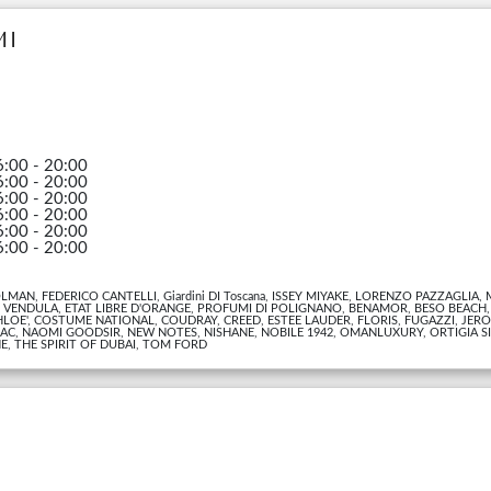
MI
2
2
6:00 - 20:00
6:00 - 20:00
6:00 - 20:00
6:00 - 20:00
6:00 - 20:00
6:00 - 20:00
MAN, FEDERICO CANTELLI, Giardini DI Toscana, ISSEY MIYAKE, LORENZO PAZZAGLIA,
VENDULA, ETAT LIBRE D'ORANGE, PROFUMI DI POLIGNANO, BENAMOR, BESO BEACH,
OE', COSTUME NATIONAL, COUDRAY, CREED, ESTEE LAUDER, FLORIS, FUGAZZI, JERO
AC, NAOMI GOODSIR, NEW NOTES, NISHANE, NOBILE 1942, OMANLUXURY, ORTIGIA SI
E, THE SPIRIT OF DUBAI, TOM FORD