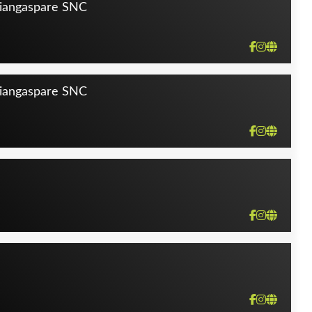
ISCENCE, REPORTER, ROCCOBAROCCO,
 Giangaspare SNC
EAOLOGY, THE HOUSE OFF OUD, THE
 & ARPELS, VERSACE, ZADIG&VOLTAIRE
 Giangaspare SNC
 PROFUMO, ISSEY MIYAKE, KOH-I-NOOR,
OSE & CO MANCHESTER, SHISEIDO,