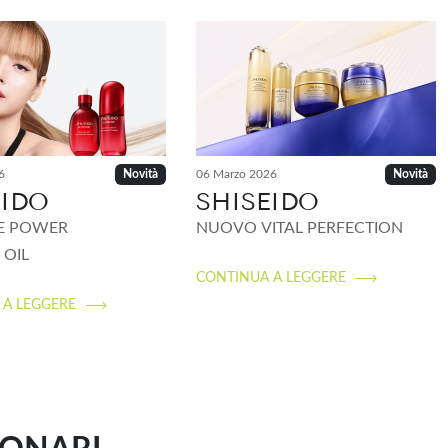
&COVER, CHLOE', CHRISTIAN DIOR,
ABBANA, DSQUARED2, EDELSTEIN
 GUCCI, ISSEY MIYAKE, JACADI, JOC
VITA, MESAUDA, MISSONI, MNP,
 REGHEN S, REPORTER, SAPONERIE
, VERSACE, ZADIG&VOLTAIRE, ALYSSA
6
06 Marzo 2026
Novità
Novità
EIDO
SHISEIDO
E POWER
NUOVO VITAL PERFECTION
 OIL
CONTINUA A LEGGERE
 A LEGGERE