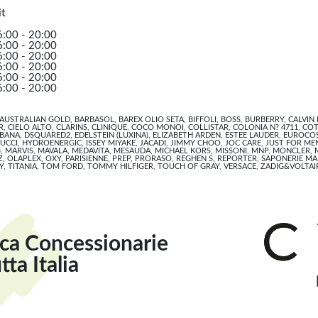
t
6:00 - 20:00
6:00 - 20:00
6:00 - 20:00
6:00 - 20:00
6:00 - 20:00
6:00 - 20:00
USTRALIAN GOLD, BARBASOL, BAREX OLIO SETA, BIFFOLI, BOSS, BURBERRY, CALVIN
R, CIELO ALTO, CLARINS, CLINIQUE, COCO MONOI, COLLISTAR, COLONIA N? 4711, CO
ANA, DSQUARED2, EDELSTEIN (LUXINA), ELIZABETH ARDEN, ESTEE LAUDER, EUROCOS
UCCI, HYDROENERGIC, ISSEY MIYAKE, JACADI, JIMMY CHOO, JOC CARE, JUST FOR MEN,
, MARVIS, MAVALA, MEDAVITA, MESAUDA, MICHAEL KORS, MISSONI, MNP, MONCLER,
, OLAPLEX, OXY, PARISIENNE, PREP, PRORASO, REGHEN S, REPORTER, SAPONERIE MAR
NY, TITANIA, TOM FORD, TOMMY HILFIGER, TOUCH OF GRAY, VERSACE, ZADIG&VOLTAI
ca Concessionarie
tta Italia
t
6:30 - 20:00
6:30 - 20:00
6:30 - 20:00