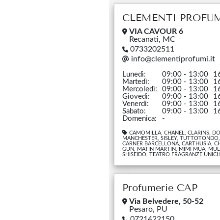
CLEMENTI PROFU
VIA CAVOUR 6
Recanati, MC
0733202511
info@clementiprofumi.it
Lunedì:
09:00 - 13:00
1
Martedì:
09:00 - 13:00
1
Mercoledì:
09:00 - 13:00
1
Giovedì:
09:00 - 13:00
1
Venerdì:
09:00 - 13:00
1
Sabato:
09:00 - 13:00
1
Domenica:
-
CAMOMILLA, CHANEL, CLARINS, DOL
MANCHESTER, SISLEY, TUTTOTONDO, 
CARNER BARCELLONA, CARTHUSIA, CHL
GUN, MATIN MARTIN, MIMI MUA, MUL
SHISEIDO, TEATRO FRAGRANZE UNICH
Profumerie CAP
Via Belvedere, 50-52
Pesaro, PU
0721422150