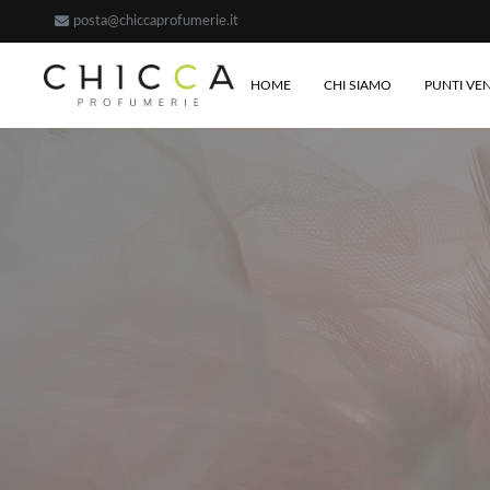
posta@chiccaprofumerie.it
HOME
CHI SIAMO
PUNTI VE