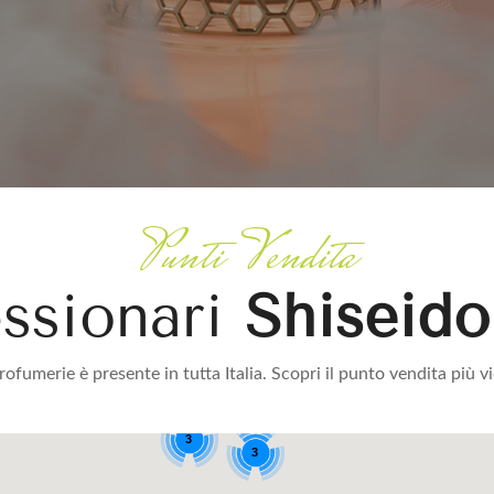
Punti Vendita
essionari
Shiseido
ofumerie è presente in tutta Italia. Scopri il punto vendita più vi
3
3
3
3