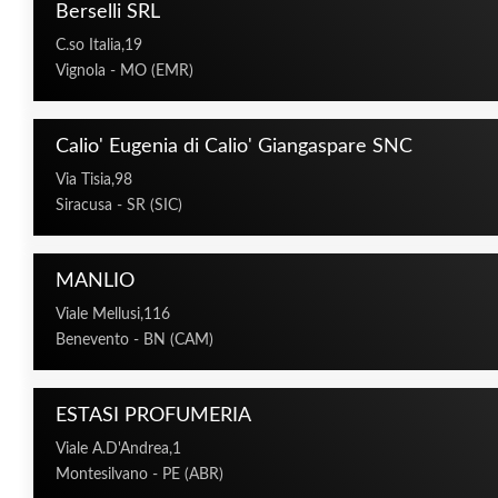
SICILIA, PANAREA, PEPE JEANS, PER
Berselli SRL
ROSE & CO MANCHESTER, SABRINA CAR
MERCHANT OF VENICE, THE SPIRIT OF
C.so Italia,19
Vignola - MO (EMR)
Bellissima di Gavazz
Corso Italia 202
Calio' Eugenia di Calio' Giangaspare SNC
San Giovanni Valdarno, A
055912590
Via Tisia,98
commerciale@profumeriaes
Siracusa - SR (SIC)
Lunedì:
CHIUSO
Martedì:
10:00 - 13:00
1
Mercoledì:
10:00 - 13:00
1
MANLIO
Giovedì:
10:00 - 13:00
1
Venerdì:
10:00 - 13:00
1
Viale Mellusi,116
Sabato:
9:00 - 13:00
1
Domenica:
CHIUSO
Benevento - BN (CAM)
ACQUA DELL'ELBA, ARVAL, BOELLIS
LES BAINS GUERBOIS, LES HOMMES, 
ZADIG&VOLTAIRE
ESTASI PROFUMERIA
Viale A.D'Andrea,1
Berselli SRL
Montesilvano - PE (ABR)
C.so Italia,19